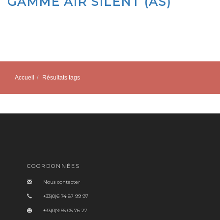
GAMME AIR SILENT (AS)
Accueil
Résultats tags
COORDONNÉES
Nous contacter
+33(0)6 74 87 99 97
+33(0)9 55 05 76 27