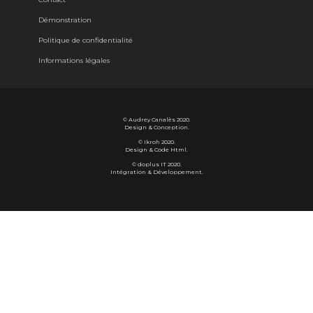
Démonstration
Politique de confidentialité
Informations légales
©
Audrey Canalès
2020.
Design & Conception.
©
Ikroh
2020.
Design & Code Html.
©
doplus IT
2020.
Intégration & Développement.